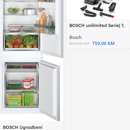
BOSCH unilimited Serie| 7,
1 kom baterija 18V
Bosch
759,00
KM
893,00
KM
BOSCH Ugradbeni