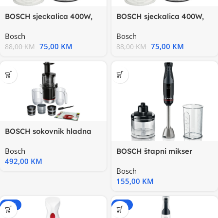
BOSCH sjeckalica 400W,
BOSCH sjeckalica 400W,
BIJELA, 0.8L, INOX nož
CRVENA, 0.8L,INOX nož
Bosch
Bosch
75,00
KM
75,00
KM
88,00
KM
88,00
KM
BOSCH sokovnik hladna
preša 150W, 55 rpm,
Bosch
BOSCH štapni mikser
1000ml
492,00
KM
1000W, Sjeckalica, Mjerna
Bosch
pos
155,00
KM
-20%
-20%