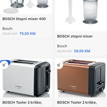
BOSCH štapni mixer 400
W, Mjerna posuda
Bosch
79,00
KM
93,00
KM
BOSCH stapni mixer
MSM14100s posudom;
Bosch
400wM
58,00
KM
68,00
KM
-15%
BOSCH Toster 2 kriške,
BOSCH Toster 2 kriške,