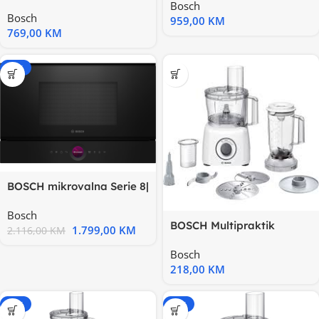
4| INOX, 800W, Autopilot 7
Bosch
Bosch
959,00
KM
769,00
KM
-15%
BOSCH mikrovalna Serie 8|
CRNA,900W,AutoPilot 10
Bosch
BOSCH Multipraktik
1.799,00
KM
2.116,00
KM
800W,2.3L posuda,Blender,
Bosch
30 +
218,00
KM
-20%
-20%