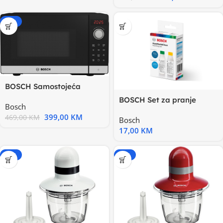
-15%
BOSCH Samostojeća
Mikrovalna Serie 2|, INOX,
BOSCH Set za pranje
Bosch
800W
Wet&Dry
399,00
KM
469,00
KM
Bosch
17,00
KM
-15%
-15%