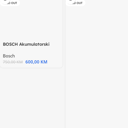
SOLD OUT
SOLD OUT
BOSCH Akumulatorski
UsisivačSerie 6| Crna
Bosch
600,00
KM
750,00
KM