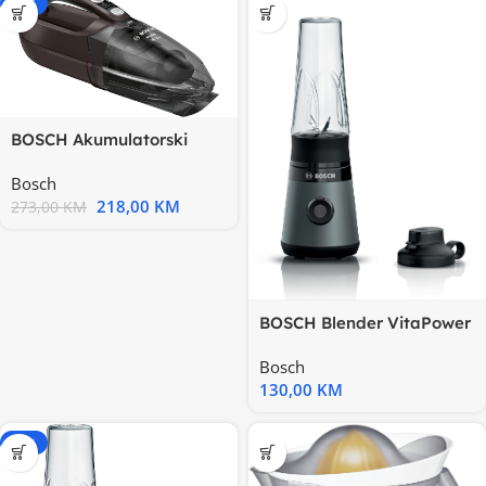
-20%
BOSCH Akumulatorski
Usisivač ručni, SIVA, 16V
Bosch
218,00
KM
273,00
KM
BOSCH Blender VitaPower
Serie 2|, Silver
Bosch
130,00
KM
-20%