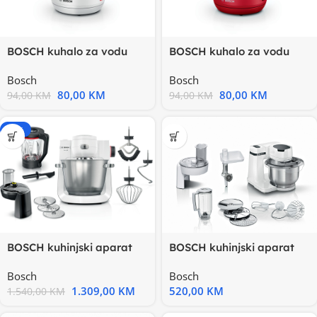
BOSCH kuhalo za vodu
BOSCH kuhalo za vodu
TWK1M121 MyMoment
TWK1M124 MyMoment
Bosch
Bosch
80,00
KM
80,00
KM
94,00
KM
94,00
KM
-15%
BOSCH kuhinjski aparat
BOSCH kuhinjski aparat
MUM 6BIJELA-SREBRNA
MUM Serie 2| Bijela, 700W
Bosch
Bosch
1.309,00
KM
520,00
KM
1.540,00
KM