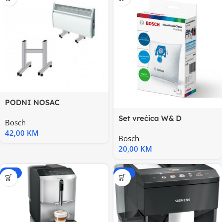
PODNI NOSAC
KONVEKTORA ELDALUX
Set vrećica W& D
Bosch
BBZWD4BAGWet&Dry
42,00
KM
Bosch
vrećice
20,00
KM
-15%
-20%