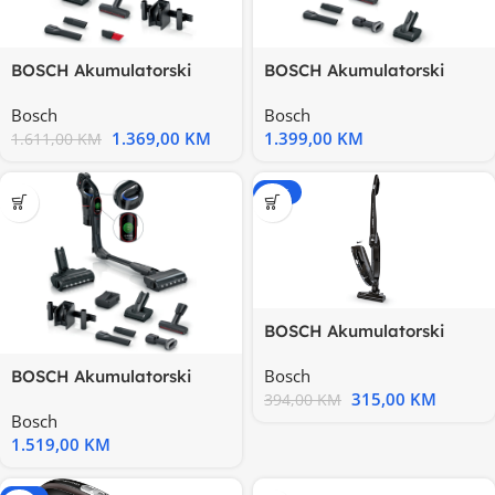
BOSCH Akumulatorski
BOSCH Akumulatorski
usisavačSerie 10 |
usisavačSerie 10 |
Bosch
Bosch
UNLIMITED
1.369,00
KM
1.399,00
KM
1.611,00
KM
-20%
BOSCH Akumulatorski
usisivač CRNA, Serie 2| 2in1
Bosch
BOSCH Akumulatorski
315,00
KM
usisavačSerie 10 |
394,00
KM
Bosch
UNLIMITED
1.519,00
KM