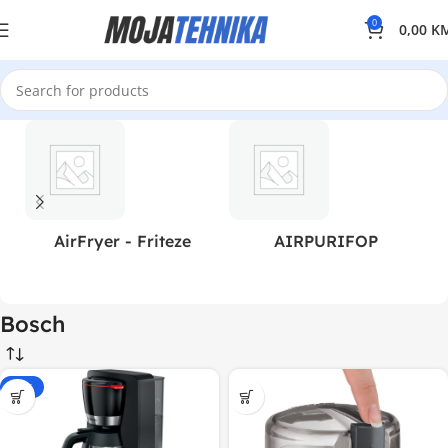
0
0,00
K
AirFryer - Friteze
AIRPURIFOP
Bosch
-15%