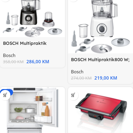
BOSCH Multipraktik
800W,2.3L
Bosch
posuda,Sjeckalica, 30
BOSCH Multipraktik800 W;
286,00
KM
358,00
KM
2 brzine + trenutnazdjela
Bosch
219,00
KM
274,00
KM
-20%