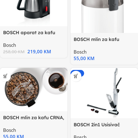
BOSCH aparat za kafu
TKA6M273 My
BOSCH mlin za kafu
Bosch
Moment,Crna
BIJELA, 180W, 75gr, SL
219,00
KM
Bosch
258,00
KM
55,00
KM
-15%
BOSCH mlin za kafu CRNA,
180W, 75gr, SL
BOSCH 2in1 Usisivač
Bosch
FlexxoSerie 4|, 23V, Bijela
55,00
KM
Bosch
50