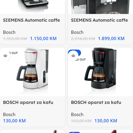
SIEMENS Automatic caffe
SIEMENS Automatic caffe
aparat coffeeDirect
aparat19 napitaka
Bosch
Bosch
1.150,00
KM
1.899,00
KM
1.353,00
KM
2.374,00
KM
SOLD OUT
-20%
SOLD OUT
BOSCH aparat za kafu
BOSCH aparat za kafu
TKA2M111 My Moment,
TKA2M113 My
Bosch
Bosch
Bijela
Moment,Crna
130,00
KM
130,00
KM
163,00
KM