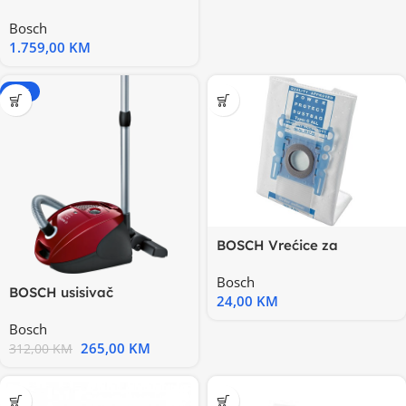
hladnjak Serie 4| LowFrost
Bosch
1.759,00
KM
-15%
BOSCH Vrećice za
usisivačeType G ALL;
Bosch
filtrira
BOSCH usisivač
24,00
KM
BSGL3MULT3
Bosch
265,00
KM
312,00
KM