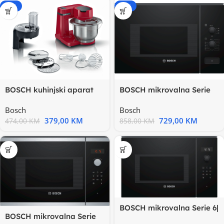
-20%
-15%
BOSCH kuhinjski aparat
BOSCH mikrovalna Serie
MUM Serie 2| CRVENA,
4| CRNA,800W, 20L
Bosch
Bosch
900W
379,00
KM
729,00
KM
474,00
KM
858,00
KM
BOSCH mikrovalna Serie 6|
BOSCH mikrovalna Serie
CRNA, 900W, Autopilot 7