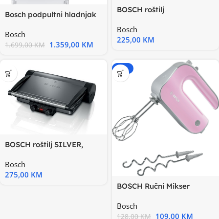
BOSCH roštilj
Bosch podpultni hladnjak
CRVENA,2000W, GR
Serie 4|, pretinac za
Bosch
Bosch
225,00
KM
1.359,00
KM
1.699,00
KM
-15%
BOSCH roštilj SILVER,
2000W, GR
Bosch
275,00
KM
BOSCH Ručni Mikser
Pink500W, 5 Brzina +
Bosch
Turbo
109,00
KM
128,00
KM