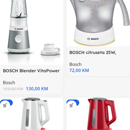
BOSCH citruseta 25W,
0.8L, BA
Bosch
72,00
KM
BOSCH Blender VitaPower
Serie 2|, Silver
Bosch
130,00
KM
163,00
KM
-15%
-15%