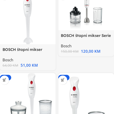
BOSCH štapni mikser Serie
4|,600W BIJELA, Mjerna
Bosch
BOSCH štapni mikser
120,00
KM
150,00
KM
400W, Plastična noga, SL
Bosch
51,00
KM
64,00
KM
-15%
-15%