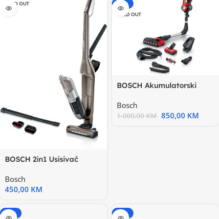
SOLD OUT
-15%
SOLD OUT
BOSCH Akumulatorski
usisavačSerie | 7
Bosch
UNLIMITED
850,00
KM
1.000,00
KM
BOSCH 2in1 Usisivač
Flexxo Serie 4|, 23V,
Bosch
Titanium
450,00
KM
-20%
-20%