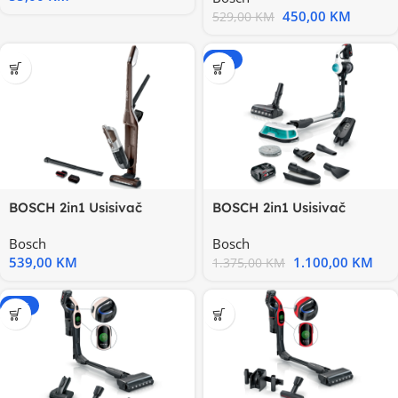
450,00
KM
529,00
KM
-20%
BOSCH 2in1 Usisivač
BOSCH 2in1 Usisivač
FlexxoSerie 4|, 28V, Smeđa
UNLIMITED7Usisvanje i
Bosch
Bosch
55
539,00
KM
1.100,00
KM
1.375,00
KM
-15%