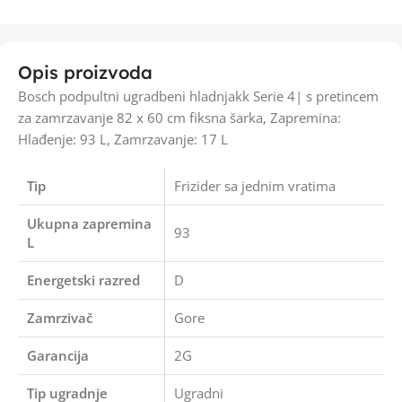
Opis proizvoda
Bosch podpultni ugradbeni hladnjakk Serie 4| s pretincem
za zamrzavanje 82 x 60 cm fiksna šarka, Zapremina:
Hlađenje: 93 L, Zamrzavanje: 17 L
Tip
Frizider sa jednim vratima
Ukupna zapremina
93
L
Energetski razred
D
Zamrzivač
Gore
Garancija
2G
Tip ugradnje
Ugradni