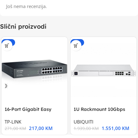
Još nema recenzija.
Slični proizvodi
-20%
-20%
16-Port Gigabit Easy
1U Rackmount 10Gbps
Smart Switch, 16
UniFi Multi-Application
TP-LINK
UBIQUITI
217,00
KM
1.551,00
KM
271,00
KM
1.939,00
KM