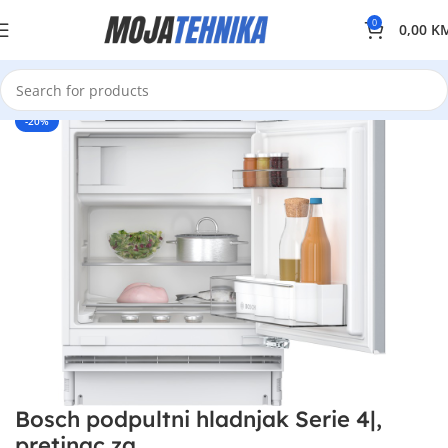
0
0,00
K
-20%
Bosch podpultni hladnjak Serie 4|,
pretinac za