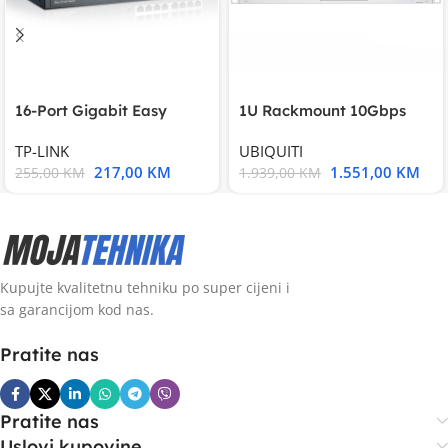
16-Port Gigabit Easy
1U Rackmount 10Gbps
Smart Switch, 16
UniFi Multi-Application
TP-LINK
UBIQUITI
217,00
KM
1.551,00
KM
255,00
KM
1.939,00
KM
Kupujte kvalitetnu tehniku po super cijeni i
sa garancijom kod nas.
Pratite nas
Pratite nas
Uslovi kupovine