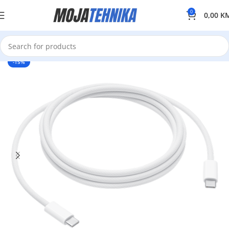
0
0,00
K
-15%