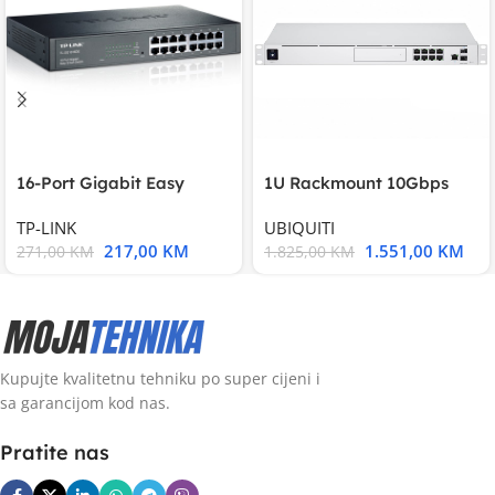
16-Port Gigabit Easy
1U Rackmount 10Gbps
Smart Switch, 16
UniFi Multi-Application
TP-LINK
UBIQUITI
217,00
KM
1.551,00
KM
271,00
KM
1.825,00
KM
Kupujte kvalitetnu tehniku po super cijeni i
sa garancijom kod nas.
Pratite nas