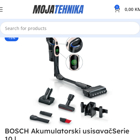
0
0,00
K
-15%
BOSCH Akumulatorski usisavačSerie
10 |