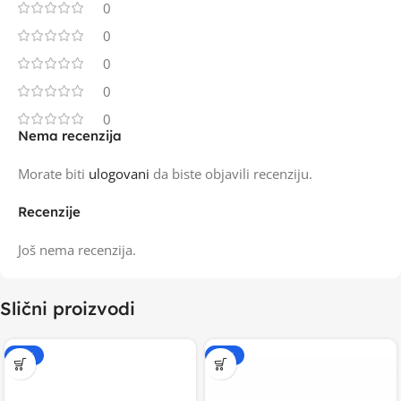
0
0
0
0
0
Nema recenzija
Morate biti
ulogovani
da biste objavili recenziju.
Recenzije
Još nema recenzija.
Slični proizvodi
-20%
-15%