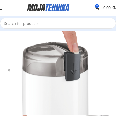
0
0,00
K