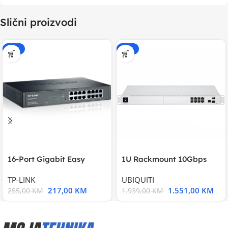
Slični proizvodi
-15%
-20%
16-Port Gigabit Easy
1U Rackmount 10Gbps
Smart Switch, 16
UniFi Multi-Application
TP-LINK
UBIQUITI
217,00
KM
1.551,00
KM
255,00
KM
1.939,00
KM