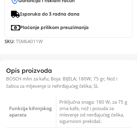
Garancija i fisklani račun
Isporuka do 3 radna dana
Plaćanje prilikom preuzimanja
SKU:
TSM6A011W
Opis proizvoda
BOSCH mlin za kafu; Boja: BIJELA; 180W; 75 gr; Nož i
čašica za mljevenje iz nehrđajućeg čelika; SL
Priključna snaga: 180 W, za 75 g
Funkcija kihinjskog
zrna kafe, nož i posuda za
aparata
mlevenje od nerđajućeg čelika,
sigurnosni prekidač.