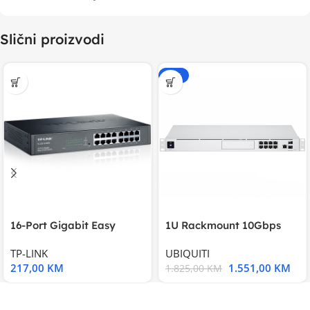
Slični proizvodi
-15%
16-Port Gigabit Easy
1U Rackmount 10Gbps
Smart Switch, 16
UniFi Multi-Application
TP-LINK
UBIQUITI
217,00
KM
1.551,00
KM
1.825,00
KM