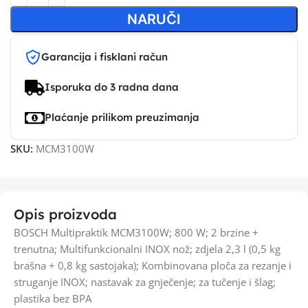
NARUČI
Garancija i fisklani račun
Isporuka do 3 radna dana
Plaćanje prilikom preuzimanja
SKU:
MCM3100W
Opis proizvoda
BOSCH Multipraktik MCM3100W; 800 W; 2 brzine +
trenutna; Multifunkcionalni INOX nož; zdjela 2,3 l (0,5 kg
brašna + 0,8 kg sastojaka); Kombinovana ploča za rezanje i
struganje INOX; nastavak za gnječenje; za tučenje i šlag;
plastika bez BPA