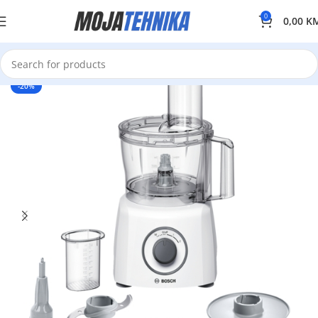
0
0,00
K
-20%