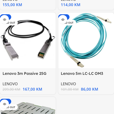
155,00
KM
114,00
KM
-20%
-15%
SOLD OUT
SOLD OUT
Lenovo 3m Passive 25G
Lenovo 5m LC-LC OM3
SFP28 DAC Cable
MMF Cable
LENOVO
LENOVO
167,00
KM
86,00
KM
209,00
KM
101,00
KM
-15%
SOLD OUT