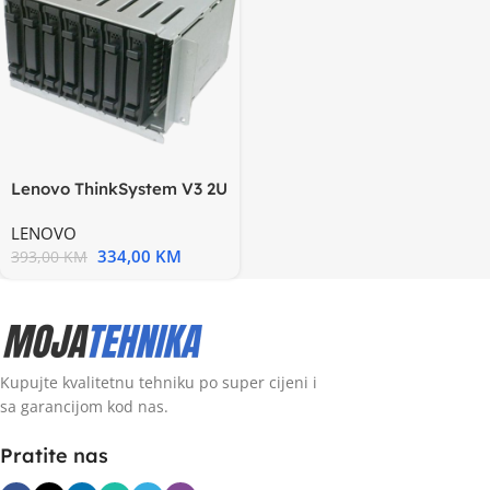
Lenovo ThinkSystem V3 2U
8×2.5” SAS/SATA
LENOVO
334,00
KM
393,00
KM
Kupujte kvalitetnu tehniku po super cijeni i
sa garancijom kod nas.
Pratite nas