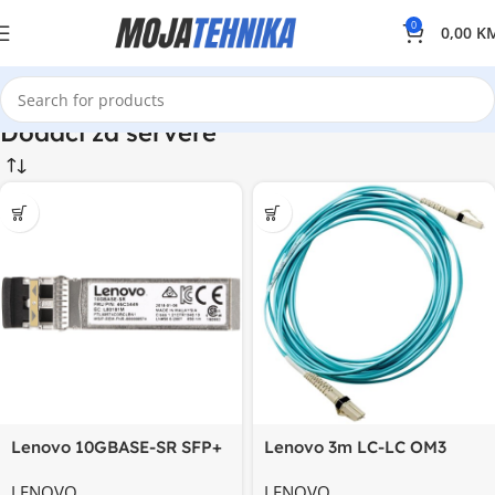
0
0,00
K
Dodaci za servere
Lenovo 10GBASE-SR SFP+
Lenovo 3m LC-LC OM3
Transceiver
MMF Cable
LENOVO
LENOVO