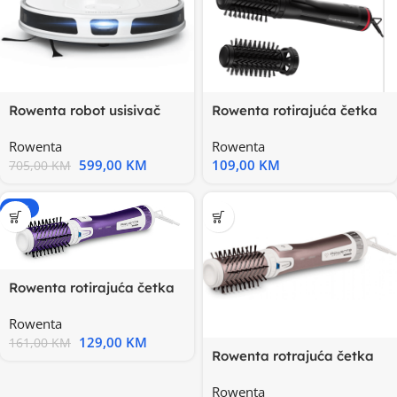
Rowenta robot usisivač
Rowenta rotirajuća četka
S70
1000W
Rowenta
Rowenta
599,00
KM
109,00
KM
705,00
KM
-20%
Rowenta rotirajuća četka
1000W
Rowenta
129,00
KM
161,00
KM
Rowenta rotrajuća četka
1000W
Rowenta