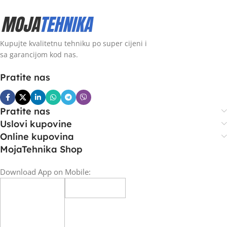
Kupujte kvalitetnu tehniku po super cijeni i
sa garancijom kod nas.
Pratite nas
Pratite nas
Uslovi kupovine
Online kupovina
MojaTehnika Shop
Download App on Mobile: