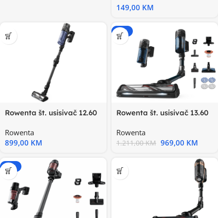
149,00
KM
-20%
Rowenta št. usisivač 12.60
Rowenta št. usisivač 13.60
Rowenta
Rowenta
899,00
KM
969,00
KM
1.211,00
KM
-20%