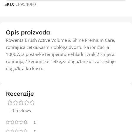
SKU:
CF9540F0
Opis proizvoda
Rowenta Brush Active Volume & Shine Premium Care,
rotirajuća četka.Kašmir obloga,dvosturka ionizacija
1000W,2 postavke temperature+hladni zrak,2 smjera
rotiranja,2 keramičke četke,za dugu/tanku i za srednje
dugu/kratku kosu.
Recenzije
0 reviews
0
0