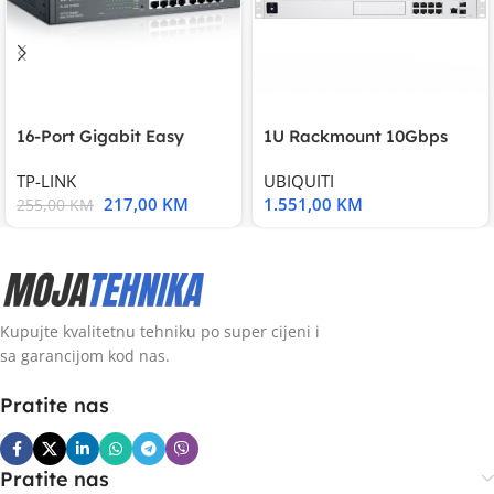
16-Port Gigabit Easy
1U Rackmount 10Gbps
Smart Switch, 16
UniFi Multi-Application
TP-LINK
UBIQUITI
217,00
KM
1.551,00
KM
255,00
KM
Kupujte kvalitetnu tehniku po super cijeni i
sa garancijom kod nas.
Pratite nas
Pratite nas