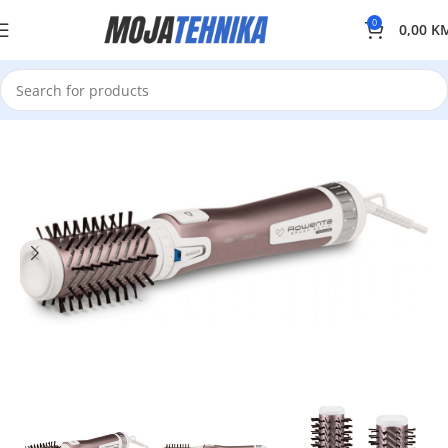
0
0,00
K