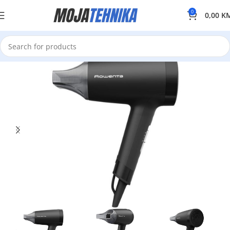
0
0,00
K