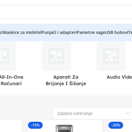
ci
Maskice za mobitel
Punjači i adapteri
Pametne vage
USB hubovi
Te
All-In-One
Aparati Za
Audio Vid
Računari
Brijanje I Šišanje
-15%
-20%