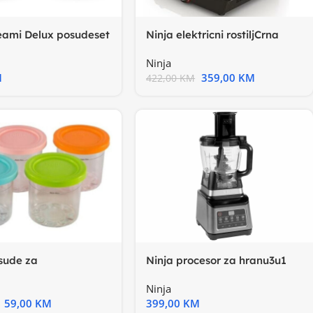
eami Delux posudeset
Ninja elektricni rostiljCrna
 posude
boja, rostilj na
Ninja
M
359,00
KM
422,00
KM
sude za
Ninja procesor za hranu3u1
dNinja NC300EU
uredjaj, snaga 1200W
Ninja
za
59,00
KM
399,00
KM