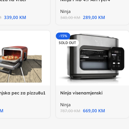
citet 6.2L, do 50%
nacina kuhanja, 75% manje
Ninja
339,00
KM
289,00
KM
M
340,00
KM
-15%
SOLD OUT
Ninja visenamjenski
njska pec za pizzu8u1
uredjaj12u1, do 50% brze
 snaga
Ninja
669,00
KM
KM
787,00
KM