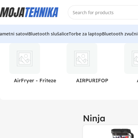
ametni satovi
Bluetooth slušalice
Torbe za laptop
Bluetooth zvučni
AirFryer - Friteze
AIRPURIFOP
Ninja