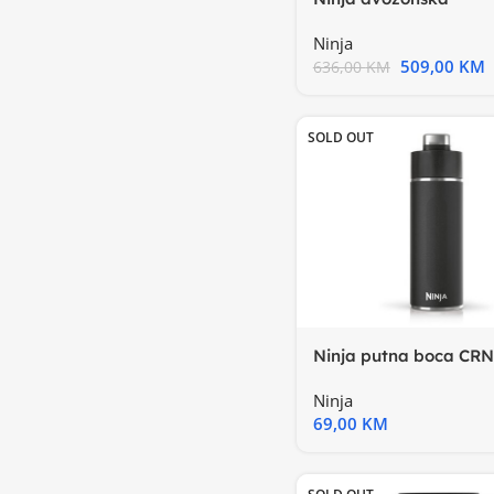
fritezaKapac. 9.5L, 6 f
Ninja
509,00
KM
636,00
KM
SOLD OUT
Ninja putna boca CR
crna, bez BPA, hladi
Ninja
69,00
KM