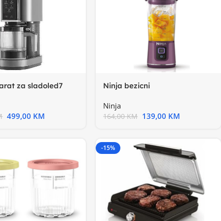
arat za sladoled7
Ninja bezicni
a, visenam.
blenderLjubicasta boja, USB-
Ninja
C
499,00
KM
139,00
KM
M
164,00
KM
-15%