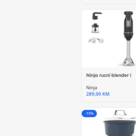
Ninja rucni blender i
mixerSnaga 850W, 2 b
Ninja
289,00
KM
-15%