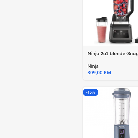
Ninja 2u1 blenderSna
1200W
Ninja
309,00
KM
-15%