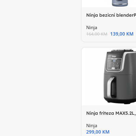
Ninja bezicni blender
boja, USB-C punjenje
Ninja
139,00
KM
164,00
KM
Ninja friteza MAX5.2L
do 75% manje mast6
Ninja
299,00
KM