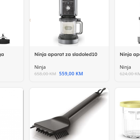
Ninja ap
Ninja aparat za sladoled10
ga
program
programa, 4 funkcije
Ninja
Ninja
559,00
KM
624,00
K
658,00
KM