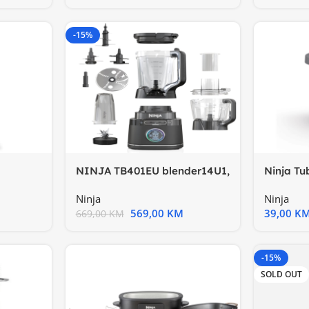
-15%
NINJA TB401EU blender14U1,
Ninja Tu
rzine
1L kapac. Blend Sense
Ninja
Ninja
569,00
KM
39,00
K
669,00
KM
-15%
SOLD OUT