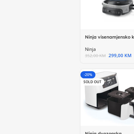
Ninja visenamjensko 
6L8 funkcija, auto.
Ninja
299,00
KM
352,00
KM
-20%
SOLD OUT
Ninja dvozonska