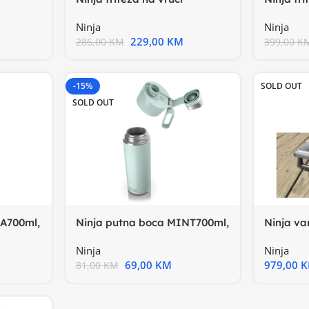
zrakKapa
unk.
zrakKap. 3.8L, do 75% manje
Ninja
Ninja
229,00
KM
399,00
K
286,00
KM
-15%
SOLD OUT
SOLD OUT
NA700ml,
Ninja putna boca MINT700ml,
Ninja va
MINT, bez BPA, hladi
uredjaj,
Ninja
Ninja
69,00
KM
979,00
81,00
KM