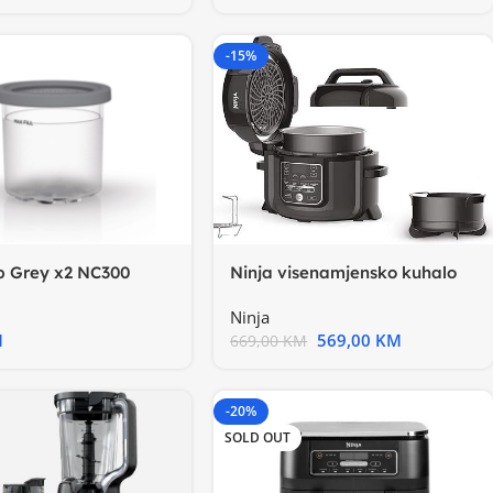
-15%
Ninja visenamjensko kuhalo
b Grey x2 NC300
6L7 funkcija
Ninja
569,00
KM
M
669,00
KM
-20%
SOLD OUT