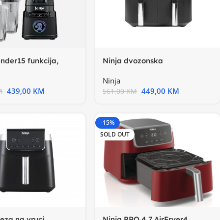
Ninja dvozonska
ender15 funkcija,
fritezaKapac. 7.6L, 6 funk.
200W, BlendSense
Ninja
449,00
KM
439,00
KM
561,00
KM
M
-15%
SOLD OUT
teza na vruci
Ninja PRO 4.7 AirFryer4