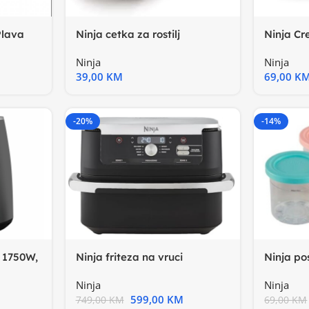
Ninja cetka za rostilj
Ninja Cr
Plava
OG701EUWoodfire Outdoor
od dvije
Ninja
Ninja
39,00
KM
69,00
K
-20%
-14%
, 1750W,
Ninja friteza na vruci
Ninja po
zrakKap. 10.4L, 7 funkcija
sladole
Ninja
Ninja
posude 
599,00
KM
749,00
KM
69,00
KM