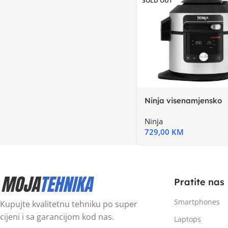
SOLD OUT
Ninja visenamjensko
kuhaloKapac. 7,5L, d
Ninja
729,00
KM
Pratite nas
Smartphones
Kupujte kvalitetnu tehniku po super
cijeni i sa garancijom kod nas.
Laptops