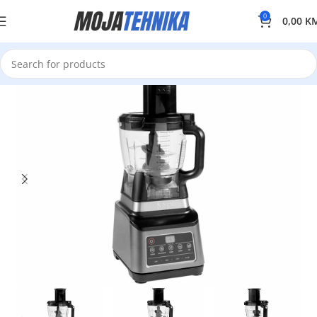
0
0,00
K