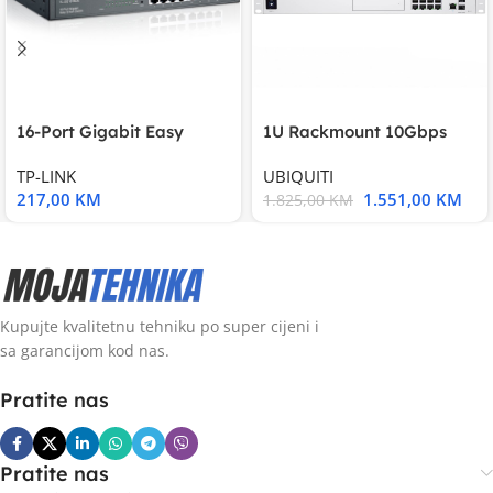
16-Port Gigabit Easy
1U Rackmount 10Gbps
Smart Switch, 16
UniFi Multi-Application
TP-LINK
UBIQUITI
217,00
KM
1.551,00
KM
1.825,00
KM
Kupujte kvalitetnu tehniku po super cijeni i
sa garancijom kod nas.
Pratite nas
Pratite nas