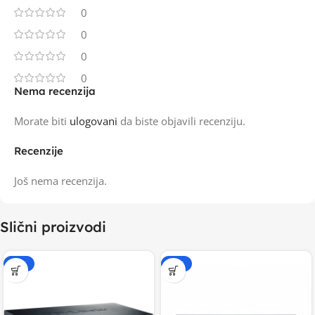
0
0
0
0
Nema recenzija
Morate biti
ulogovani
da biste objavili recenziju.
Recenzije
Još nema recenzija.
Slični proizvodi
-20%
-20%