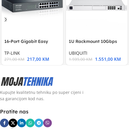
16-Port Gigabit Easy
1U Rackmount 10Gbps
Smart Switch, 16
UniFi Multi-Application
TP-LINK
UBIQUITI
217,00
KM
1.551,00
KM
271,00
KM
1.939,00
KM
Kupujte kvalitetnu tehniku po super cijeni i
sa garancijom kod nas.
Pratite nas