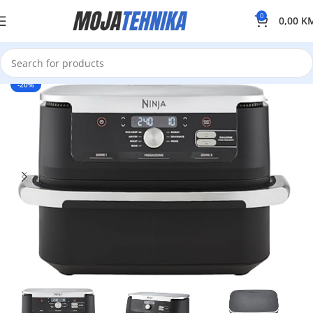
0
0,00
K
-20%