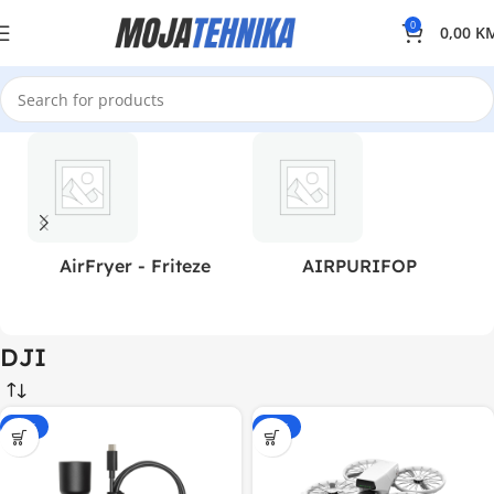
0
0,00
K
AirFryer - Friteze
AIRPURIFOP
DJI
-20%
-15%