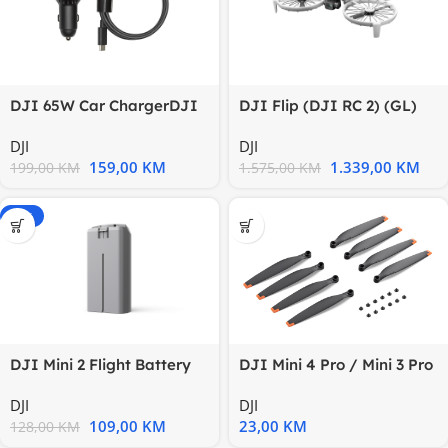
DJI 65W Car ChargerDJI
DJI Flip (DJI RC 2) (GL)
Mavic 3 / Avata
DJI
DJI
159,00
KM
1.339,00
KM
199,00
KM
1.575,00
KM
-15%
DJI Mini 2 Flight Battery
DJI Mini 4 Pro / Mini 3 Pro
Pr
DJI
DJI
109,00
KM
23,00
KM
128,00
KM