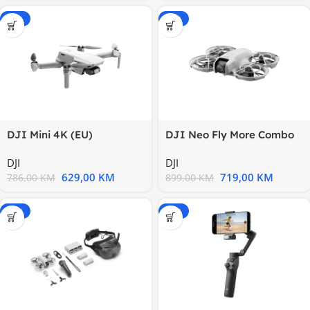
-20%
-20%
DJI Mini 4K (EU)
DJI Neo Fly More Combo
DJI
DJI
629,00
KM
719,00
KM
786,00
KM
899,00
KM
-20%
-15%