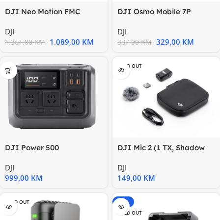
DJI Neo Motion FMC
DJI Osmo Mobile 7P
NEWdrzac za telefon
DJI
DJI
1.089,00
KM
329,00
KM
1.361,00
KM
387,00
KM
SOLD OUT
DJI Power 500
DJI Mic 2 (1 TX, Shadow
Black)
DJI
DJI
999,00
KM
149,00
KM
SOLD OUT
-15%
SOLD OUT