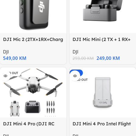
DJI Mic 2 (2TX+1RX+Charg
DJI Mic Mini (2 TX + 1 RX+
Case)Spec discount
Charging Case)
DJI
DJI
549,00
KM
249,00
KM
293,00
KM
SOLD OUT
-15%
SOLD OUT
DJI Mini 4 Pro (DJI RC
DJI Mini 4 Pro Intel Flight
2)Ispod 249g,4K/60fps
Ba
DJI
DJI