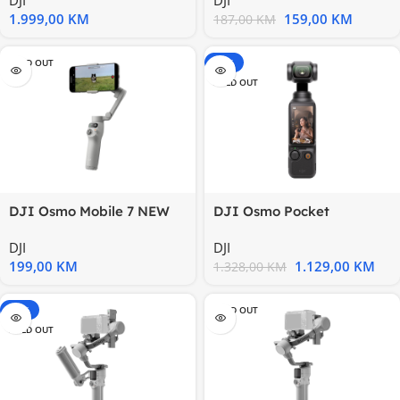
HDR
1.999,00
KM
159,00
KM
187,00
KM
SOLD OUT
-15%
SOLD OUT
DJI Osmo Mobile 7 NEW
DJI Osmo Pocket
3kamera, 4K, rotirajuci
DJI
DJI
ekran,do
199,00
KM
1.129,00
KM
1.328,00
KM
-15%
SOLD OUT
SOLD OUT