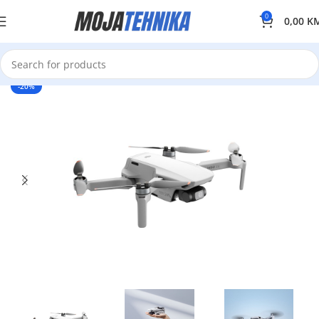
0
0,00
K
-20%