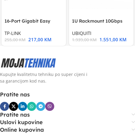
16-Port Gigabit Easy
1U Rackmount 10Gbps
Smart Switch, 16
UniFi Multi-Application
TP-LINK
UBIQUITI
217,00
KM
1.551,00
KM
255,00
KM
1.939,00
KM
Kupujte kvalitetnu tehniku po super cijeni i
sa garancijom kod nas.
Pratite nas
Pratite nas
Uslovi kupovine
Online kupovina