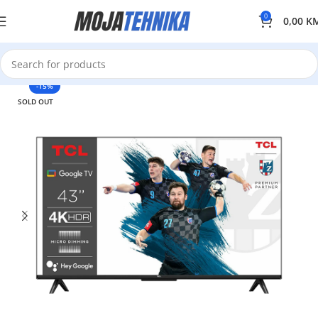
0
0,00
K
-15%
SOLD OUT