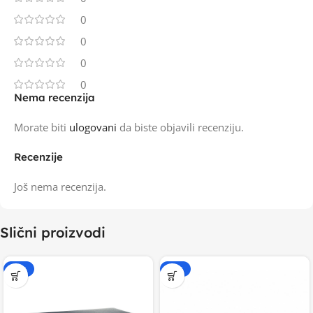
0
0
0
0
Nema recenzija
Morate biti
ulogovani
da biste objavili recenziju.
Recenzije
Još nema recenzija.
Slični proizvodi
-15%
-20%