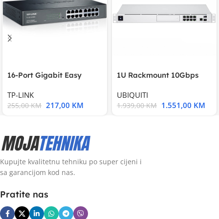
16-Port Gigabit Easy
1U Rackmount 10Gbps
Smart Switch, 16
UniFi Multi-Application
TP-LINK
UBIQUITI
217,00
KM
1.551,00
KM
255,00
KM
1.939,00
KM
Kupujte kvalitetnu tehniku po super cijeni i
sa garancijom kod nas.
Pratite nas