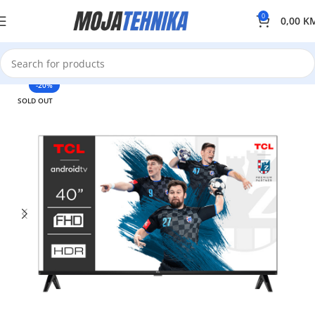
0
0,00
K
-20%
SOLD OUT