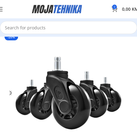
0
0,00
K
-20%