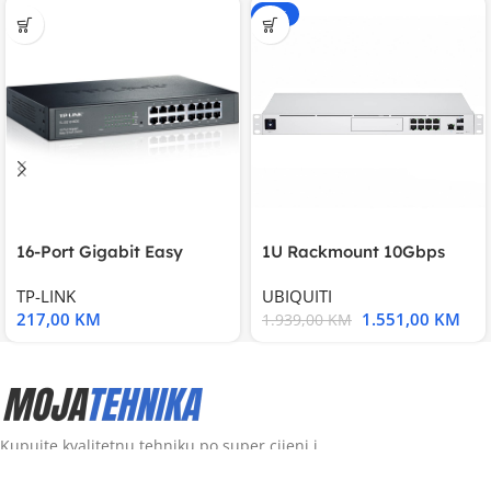
-20%
16-Port Gigabit Easy
1U Rackmount 10Gbps
Smart Switch, 16
UniFi Multi-Application
TP-LINK
UBIQUITI
217,00
KM
1.551,00
KM
1.939,00
KM
Kupujte kvalitetnu tehniku po super cijeni i
sa garancijom kod nas.