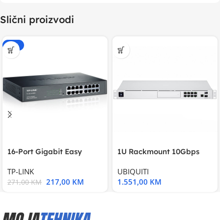
Slični proizvodi
-20%
16-Port Gigabit Easy
1U Rackmount 10Gbps
Smart Switch, 16
UniFi Multi-Application
TP-LINK
UBIQUITI
217,00
KM
1.551,00
KM
271,00
KM