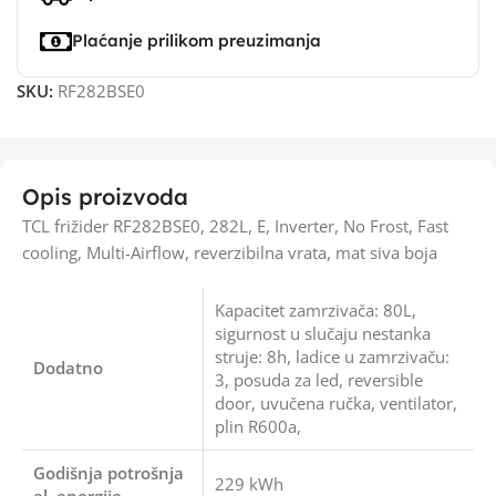
Plaćanje prilikom preuzimanja
SKU:
RF282BSE0
Opis proizvoda
TCL frižider RF282BSE0, 282L, E, Inverter, No Frost, Fast
cooling, Multi-Airflow, reverzibilna vrata, mat siva boja
Kapacitet zamrzivača: 80L,
sigurnost u slučaju nestanka
struje: 8h, ladice u zamrzivaču:
Dodatno
3, posuda za led, reversible
door, uvučena ručka, ventilator,
plin R600a,
Godišnja potrošnja
229 kWh