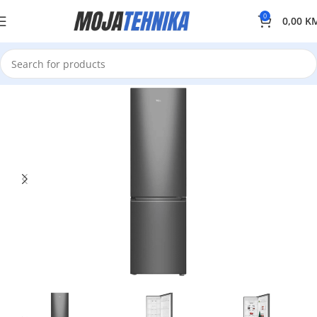
0
0,00
K