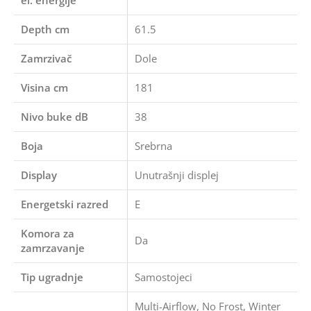
el. energije
Depth cm
61.5
Zamrzivač
Dole
Visina cm
181
Nivo buke dB
38
Boja
Srebrna
Display
Unutrašnji displej
Energetski razred
E
Komora za
Da
zamrzavanje
Tip ugradnje
Samostojeci
Multi-Airflow, No Frost, Winter