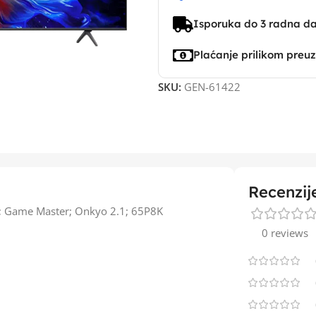
Isporuka do 3 radna d
Plaćanje prilikom preu
SKU:
GEN-61422
Recenzij
o; Game Master; Onkyo 2.1; 65P8K
0 reviews