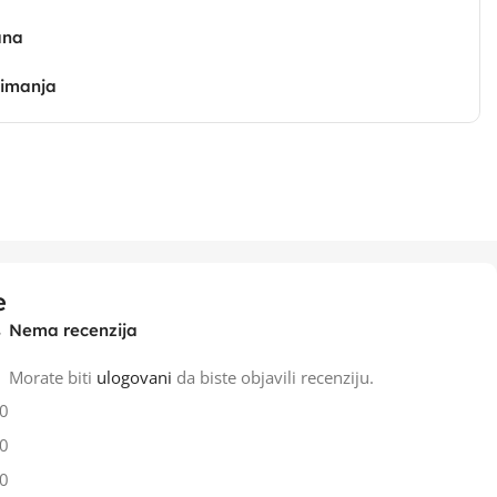
ana
zimanja
e
Nema recenzija
Morate biti
ulogovani
da biste objavili recenziju.
0
0
0