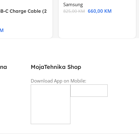
Samsung
660,00
KM
B-C Charge Cable (2
825,00
KM
l A2794
KM
ina
MojaTehnika Shop
Download App on Mobile: