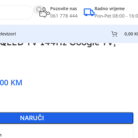
Pozovite nas
Radno vrijeme
061 778 444
Pon-Pet 08:00 - 16:
levizori
0,00
K
 QLED TV 144Hz Google TV;
,00
KM
NARUČI
n