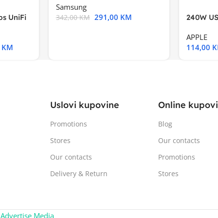
Samsung
291,00
KM
s UniFi
240W US
342,00
KM
m),Mode
APPLE
0
KM
114,00
Uslovi kupovine
Online kupov
Promotions
Blog
Stores
Our contacts
Our contacts
Promotions
Delivery & Return
Stores
:
Advertise Media