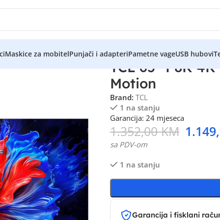
ci
Maskice za mobitel
Punjači i adapteri
Pametne vage
USB hubovi
Te
TCL 65” P8K 4K
Motion
Brand:
TCL
1 na stanju
Garancija: 24 mjeseca
1.352,00
KM
1.149
sa PDV-om
1 na stanju
Garancija i fisklani raču