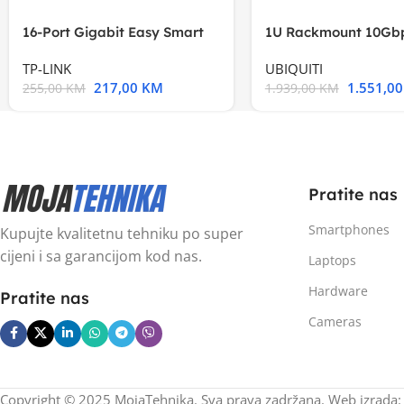
16-Port Gigabit Easy Smart
1U Rackmount 10Gbp
Switch, 16
Multi-Application
TP-LINK
UBIQUITI
217,00
KM
1.551,0
255,00
KM
1.939,00
KM
Pratite nas
Smartphones
Kupujte kvalitetnu tehniku po super
cijeni i sa garancijom kod nas.
Laptops
Hardware
Pratite nas
Cameras
Copyright © 2025 MojaTehnika. Sva prava zadržana. Web izrada