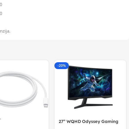
0
0
nzija.
-20%
27” WQHD Odyssey Gaming