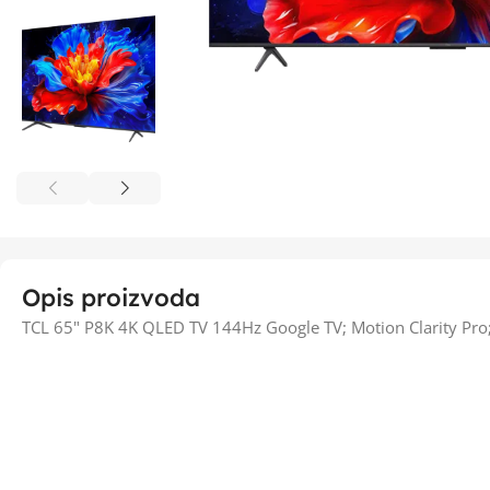
Opis proizvoda
TCL 65" P8K 4K QLED TV 144Hz Google TV; Motion Clarity Pr