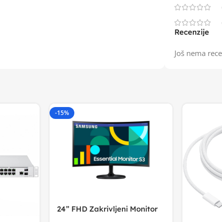
Recenzije
Još nema rece
-15%
24” FHD Zakrivljeni Monitor
S3VA, 1920×1080