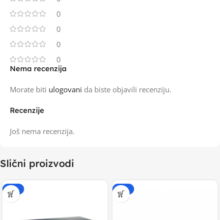
0
0
0
0
Nema recenzija
Morate biti
ulogovani
da biste objavili recenziju.
Recenzije
Još nema recenzija.
Slični proizvodi
-15%
-20%