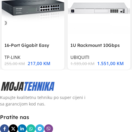
16-Port Gigabit Easy
1U Rackmount 10Gbps
Smart Switch, 16
UniFi Multi-Application
TP-LINK
UBIQUITI
217,00
KM
1.551,00
KM
255,00
KM
1.939,00
KM
Kupujte kvalitetnu tehniku po super cijeni i
sa garancijom kod nas.
Pratite nas