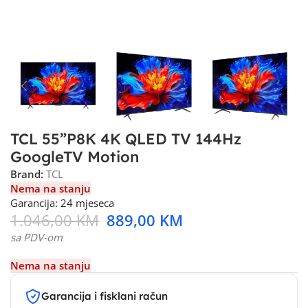
TCL 55”P8K 4K QLED TV 144Hz
GoogleTV Motion
Brand:
TCL
Nema na stanju
Garancija: 24 mjeseca
1.046,00
KM
889,00
KM
sa PDV-om
Nema na stanju
Garancija i fisklani račun