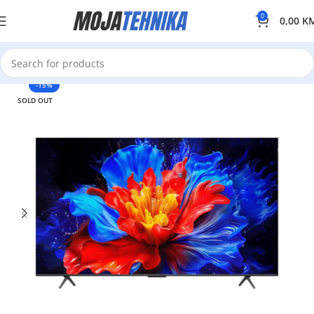
0
0,00
K
-15%
SOLD OUT