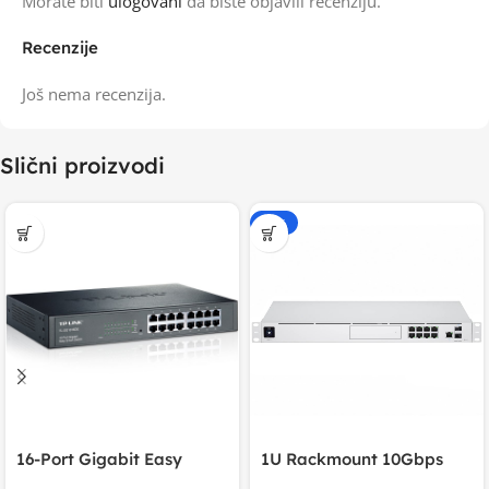
Morate biti
ulogovani
da biste objavili recenziju.
Recenzije
Još nema recenzija.
Slični proizvodi
-20%
16-Port Gigabit Easy
1U Rackmount 10Gbps
Smart Switch, 16
UniFi Multi-Application