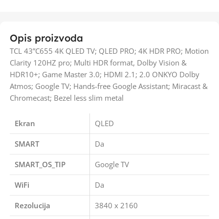
Opis proizvoda
TCL 43”C655 4K QLED TV; QLED PRO; 4K HDR PRO; Motion
Clarity 120HZ pro; Multi HDR format, Dolby Vision &
HDR10+; Game Master 3.0; HDMI 2.1; 2.0 ONKYO Dolby
Atmos; Google TV; Hands-free Google Assistant; Miracast &
Chromecast; Bezel less slim metal
Ekran
QLED
SMART
Da
SMART_OS_TIP
Google TV
WiFi
Da
Rezolucija
3840 x 2160