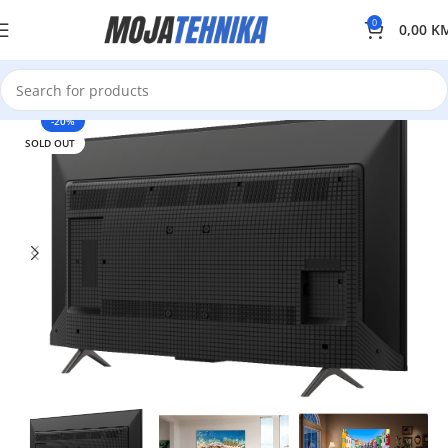
0
0,00
K
-20%
SOLD OUT