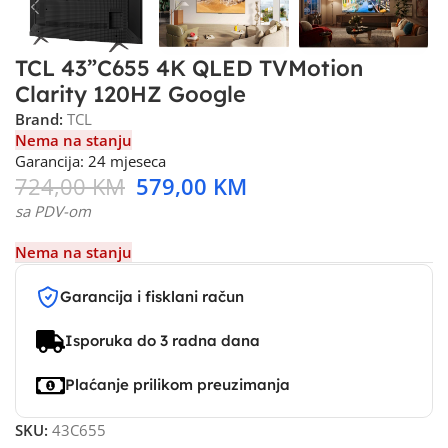
TCL 43”C655 4K QLED TVMotion
Clarity 120HZ Google
Brand:
TCL
Nema na stanju
Garancija: 24 mjeseca
724,00
KM
579,00
KM
sa PDV-om
Nema na stanju
Garancija i fisklani račun
Isporuka do 3 radna dana
Plaćanje prilikom preuzimanja
SKU:
43C655