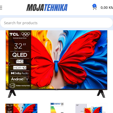
0
0,00
K