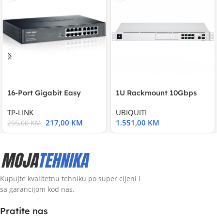
16-Port Gigabit Easy
1U Rackmount 10Gbps
Smart Switch, 16
UniFi Multi-Application
TP-LINK
UBIQUITI
217,00
KM
1.551,00
KM
255,00
KM
Kupujte kvalitetnu tehniku po super cijeni i
sa garancijom kod nas.
Pratite nas