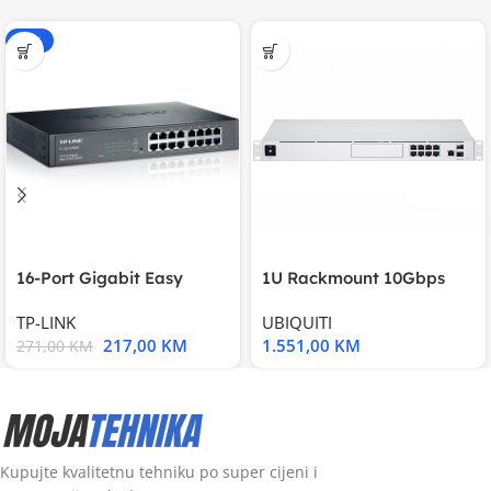
-20%
16-Port Gigabit Easy
1U Rackmount 10Gbps
Smart Switch, 16
UniFi Multi-Application
TP-LINK
UBIQUITI
217,00
KM
1.551,00
KM
271,00
KM
Kupujte kvalitetnu tehniku po super cijeni i