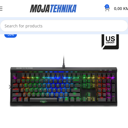
0
0,00
K
-20%