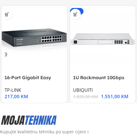
-15%
16-Port Gigabit Easy
1U Rackmount 10Gbps
Smart Switch, 16
UniFi Multi-Application
TP-LINK
UBIQUITI
217,00
KM
1.551,00
KM
1.825,00
KM
Kupujte kvalitetnu tehniku po super cijeni i