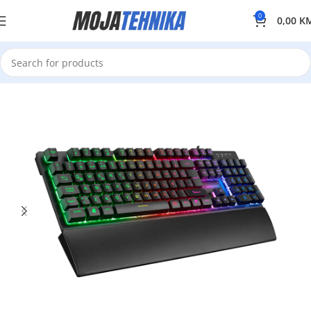
0
0,00
K