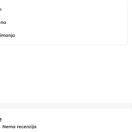
n
ana
zimanja
e
Nema recenzija