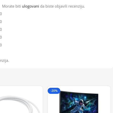
Morate biti
ulogovani
da biste objavili recenziju.
0
0
0
0
0
nzija.
-20%