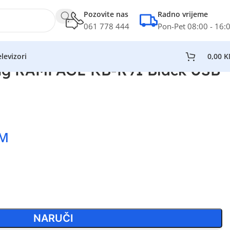
Pozovite nas
Radno vrijeme
061 778 444
Pon-Pet 08:00 - 16:
levizori
0,00
K
ng RAMPAGE KB-R91 Black USB
M
NARUČI