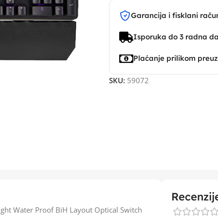
Garancija i fisklani raču
Isporuka do 3 radna d
Plaćanje prilikom preu
SKU:
59072
Recenzij
ht Water Proof BiH Layout Optical Switch