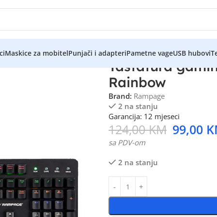
ci
Maskice za mobitel
Punjači i adapteri
Pametne vage
USB hubovi
Te
Tastatura gami
Rainbow
Brand:
Rampage
2 na stanju
Garancija: 12 mjeseci
124,00
KM
99,00
K
sa PDV-om
2 na stanju