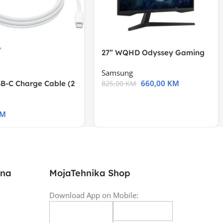
27” WQHD Odyssey Gaming
Samsung
660,00
KM
B-C Charge Cable (2
825,00
KM
l A2794
KM
ina
MojaTehnika Shop
Download App on Mobile: