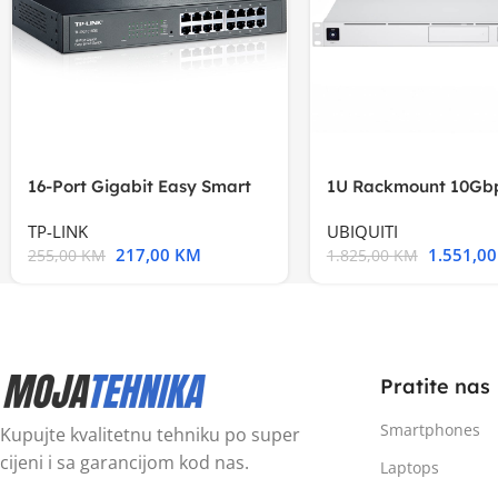
16-Port Gigabit Easy Smart
1U Rackmount 10Gbp
Switch, 16
Multi-Application
TP-LINK
UBIQUITI
217,00
KM
1.551,0
255,00
KM
1.825,00
KM
Pratite nas
Smartphones
Kupujte kvalitetnu tehniku po super
cijeni i sa garancijom kod nas.
Laptops