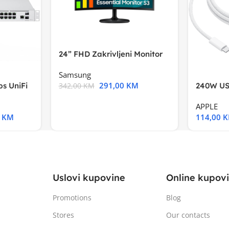
24” FHD Zakrivljeni Monitor
S3VA, 1920×1080
Samsung
291,00
KM
s UniFi
240W US
342,00
KM
m),Mode
APPLE
0
KM
114,00
Uslovi kupovine
Online kupov
Promotions
Blog
Stores
Our contacts