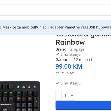
ci
Maskice za mobitel
Punjači i adapteri
Pametne vage
USB hubovi
Te
Tastatura gami
Rainbow
Brand:
Rampage
5 na stanju
Garancija: 12 mjeseci
99,00
KM
sa PDV-om
5 na stanju