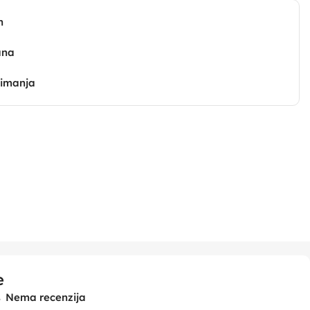
n
ana
zimanja
e
Nema recenzija