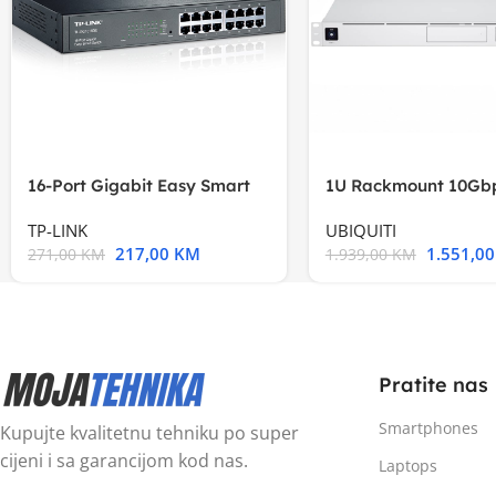
16-Port Gigabit Easy Smart
1U Rackmount 10Gbp
Switch, 16
Multi-Application
TP-LINK
UBIQUITI
217,00
KM
1.551,0
271,00
KM
1.939,00
KM
Pratite nas
Smartphones
Kupujte kvalitetnu tehniku po super
cijeni i sa garancijom kod nas.
Laptops