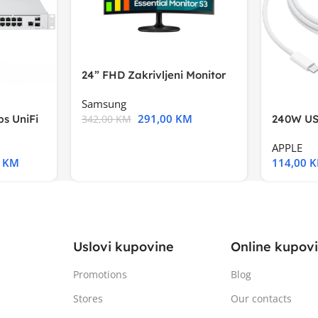
24” FHD Zakrivljeni Monitor
S3VA, 1920×1080
Samsung
291,00
KM
s UniFi
240W US
342,00
KM
m),Mode
APPLE
0
KM
114,00
Uslovi kupovine
Online kupov
Promotions
Blog
Stores
Our contacts