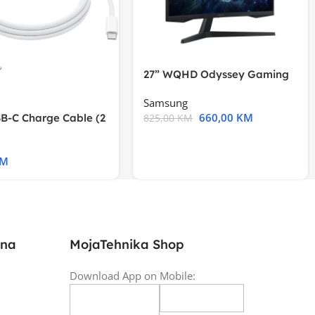
27” WQHD Odyssey Gaming
Samsung
660,00
KM
B-C Charge Cable (2
825,00
KM
l A2794
KM
ina
MojaTehnika Shop
Download App on Mobile: