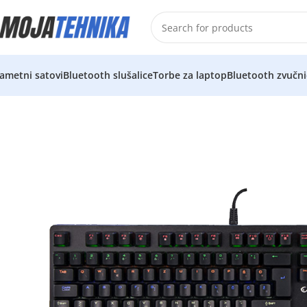
ametni satovi
Bluetooth slušalice
Torbe za laptop
Bluetooth zvučni