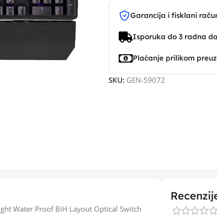
Garancija i fisklani raču
Isporuka do 3 radna d
Plaćanje prilikom preu
SKU:
GEN-59072
Recenzij
ht Water Proof BiH Layout Optical Switch