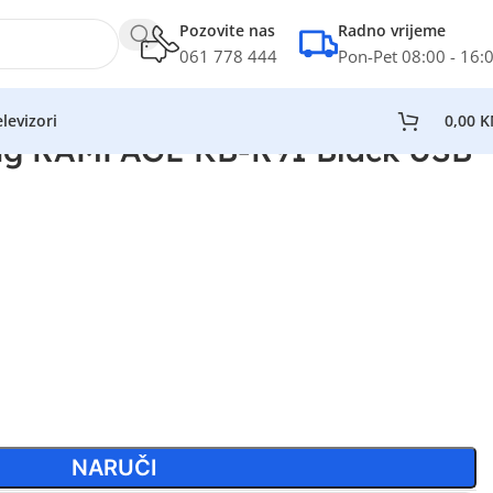
Pozovite nas
Radno vrijeme
061 778 444
Pon-Pet 08:00 - 16:
levizori
0,00
K
ng RAMPAGE KB-R91 Black USB
NARUČI