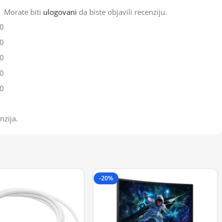
Morate biti
ulogovani
da biste objavili recenziju.
0
0
0
0
0
nzija.
-20%