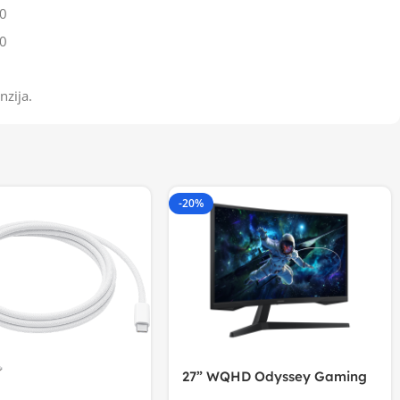
0
0
nzija.
-20%
27” WQHD Odyssey Gaming