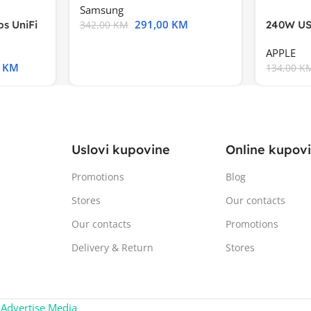
Samsung
291,00
KM
s UniFi
240W US
342,00
KM
m),Mode
APPLE
0
KM
134,00
K
Uslovi kupovine
Online kupov
Promotions
Blog
Stores
Our contacts
Our contacts
Promotions
Delivery & Return
Stores
:
Advertise Media