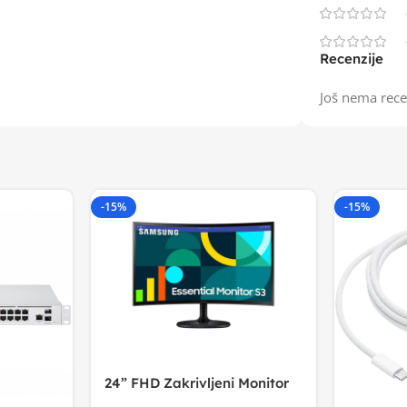
Recenzije
Još nema rece
-15%
-15%
24” FHD Zakrivljeni Monitor
S3VA, 1920×1080