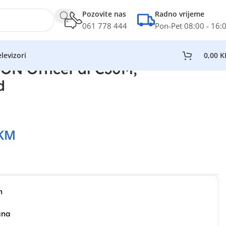
Pozovite nas
Radno vrijeme
061 778 444
Pon-Pet 08:00 - 16:
levizori
0,00
K
ON OfficePal C30M,
d
KM
n
ana