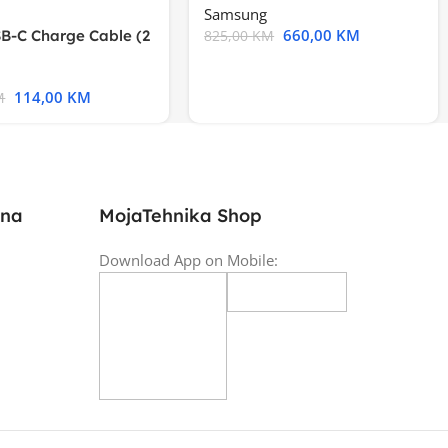
Samsung
660,00
KM
B-C Charge Cable (2
825,00
KM
l A2794
114,00
KM
M
ina
MojaTehnika Shop
Download App on Mobile: