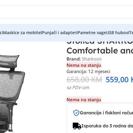
ci
Maskice za mobitel
Punjači i adapteri
Pametne vage
USB hubovi
Te
Stolica SHARKO
Comfortable an
Brand:
Sharkoon
Nema na stanju
Garancija: 12 mjeseci
658,00
KM
559,00
sa PDV-om
Nema na stanju
Garancija i fisklani raču
Isporuka do 3 radna d