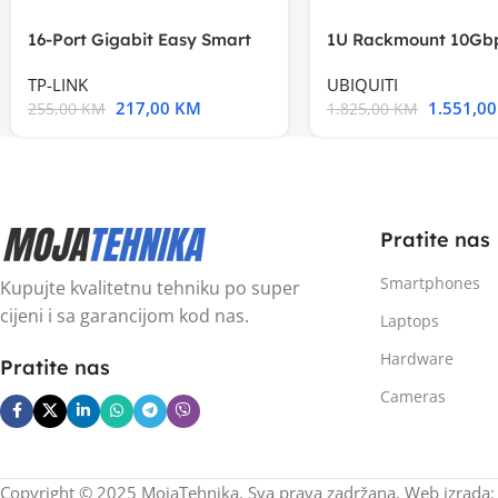
16-Port Gigabit Easy Smart
1U Rackmount 10Gbp
Switch, 16
Multi-Application
TP-LINK
UBIQUITI
217,00
KM
1.551,0
255,00
KM
1.825,00
KM
Pratite nas
Smartphones
Kupujte kvalitetnu tehniku po super
cijeni i sa garancijom kod nas.
Laptops
Hardware
Pratite nas
Cameras
Copyright © 2025 MojaTehnika. Sva prava zadržana. Web izrada