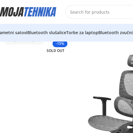
ametni satovi
Bluetooth slušalice
Torbe za laptop
Bluetooth zvučni
-15%
SOLD OUT