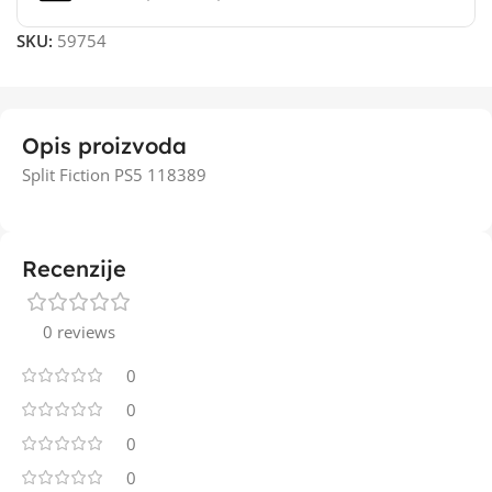
SKU:
59754
Opis proizvoda
Split Fiction PS5 118389
Recenzije
0 reviews
0
0
0
0