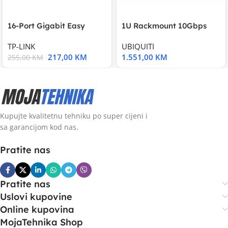
16-Port Gigabit Easy
1U Rackmount 10Gbps
Smart Switch, 16
UniFi Multi-Application
TP-LINK
UBIQUITI
217,00
KM
1.551,00
KM
255,00
KM
Kupujte kvalitetnu tehniku po super cijeni i
sa garancijom kod nas.
Pratite nas
Pratite nas
Uslovi kupovine
Online kupovina
MojaTehnika Shop