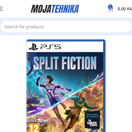
0
0,00
K