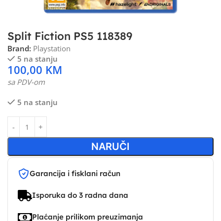
Split Fiction PS5 118389
Brand:
Playstation
5 na stanju
100,00
KM
sa PDV-om
5 na stanju
NARUČI
Garancija i fisklani račun
Isporuka do 3 radna dana
Plaćanje prilikom preuzimanja