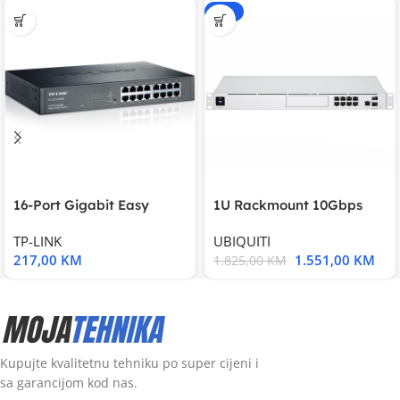
-15%
16-Port Gigabit Easy
1U Rackmount 10Gbps
Smart Switch, 16
UniFi Multi-Application
TP-LINK
UBIQUITI
217,00
KM
1.551,00
KM
1.825,00
KM
Kupujte kvalitetnu tehniku po super cijeni i
sa garancijom kod nas.