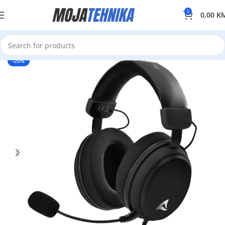
0
0,00
K
-20%