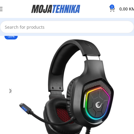
0
0,00
K
-20%