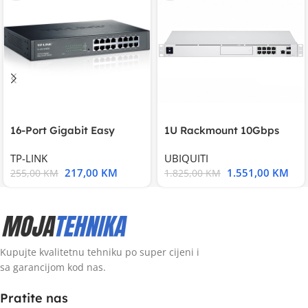
16-Port Gigabit Easy
1U Rackmount 10Gbps
Smart Switch, 16
UniFi Multi-Application
TP-LINK
UBIQUITI
217,00
KM
1.551,00
KM
255,00
KM
1.825,00
KM
Kupujte kvalitetnu tehniku po super cijeni i
sa garancijom kod nas.
Pratite nas