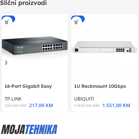
Slični proizvodi
-15%
-15%
16-Port Gigabit Easy
1U Rackmount 10Gbps
Smart Switch, 16
UniFi Multi-Application
TP-LINK
UBIQUITI
217,00
KM
1.551,00
KM
255,00
KM
1.825,00
KM