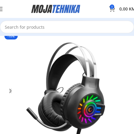
0
0,00
K
-15%