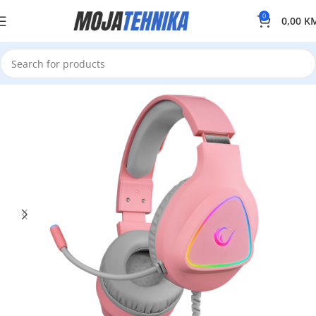
0
0,00
K