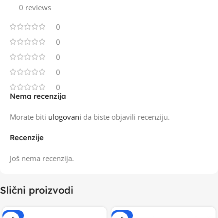
0 reviews
0
0
0
0
0
Nema recenzija
Morate biti
ulogovani
da biste objavili recenziju.
Recenzije
Još nema recenzija.
Slični proizvodi
-20%
-20%