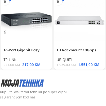
16-Port Gigabit Easy
1U Rackmount 10Gbps
Smart Switch, 16
UniFi Multi-Application
TP-LINK
UBIQUITI
217,00
KM
1.551,00
KM
271,00
KM
1.939,00
KM
Kupujte kvalitetnu tehniku po super cijeni i
sa garancijom kod nas.