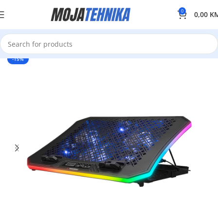
0
0,00
K
-15%