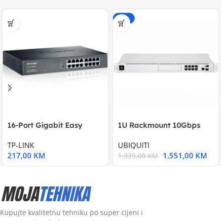
-20%
16-Port Gigabit Easy
1U Rackmount 10Gbps
Smart Switch, 16
UniFi Multi-Application
TP-LINK
UBIQUITI
217,00
KM
1.551,00
KM
1.939,00
KM
Kupujte kvalitetnu tehniku po super cijeni i