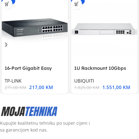
-20%
-15%
16-Port Gigabit Easy
1U Rackmount 10Gbps
Smart Switch, 16
UniFi Multi-Application
TP-LINK
UBIQUITI
217,00
KM
1.551,00
KM
271,00
KM
1.825,00
KM
Kupujte kvalitetnu tehniku po super cijeni i
sa garancijom kod nas.