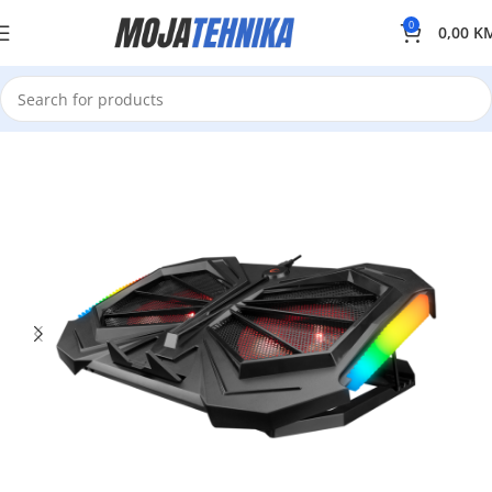
0
0,00
K