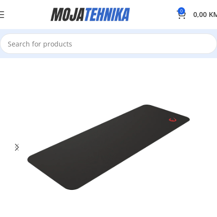
0
0,00
K