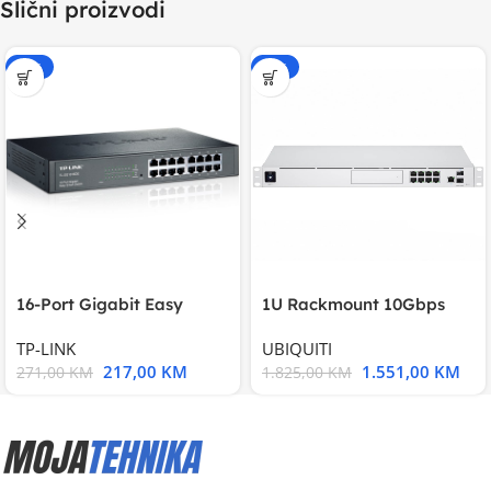
Slični proizvodi
-20%
-15%
16-Port Gigabit Easy
1U Rackmount 10Gbps
Smart Switch, 16
UniFi Multi-Application
TP-LINK
UBIQUITI
217,00
KM
1.551,00
KM
271,00
KM
1.825,00
KM