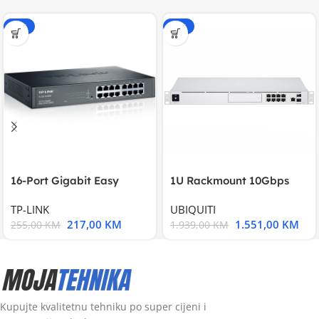
-15%
-20%
16-Port Gigabit Easy
1U Rackmount 10Gbps
Smart Switch, 16
UniFi Multi-Application
TP-LINK
UBIQUITI
217,00
KM
1.551,00
KM
255,00
KM
1.939,00
KM
Kupujte kvalitetnu tehniku po super cijeni i