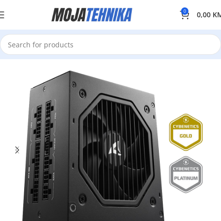
0
0,00
K