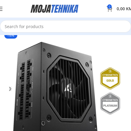
0
0,00
K
-15%