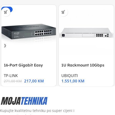
-20%
16-Port Gigabit Easy
1U Rackmount 10Gbps
Smart Switch, 16
UniFi Multi-Application
TP-LINK
UBIQUITI
217,00
KM
1.551,00
KM
271,00
KM
Kupujte kvalitetnu tehniku po super cijeni i