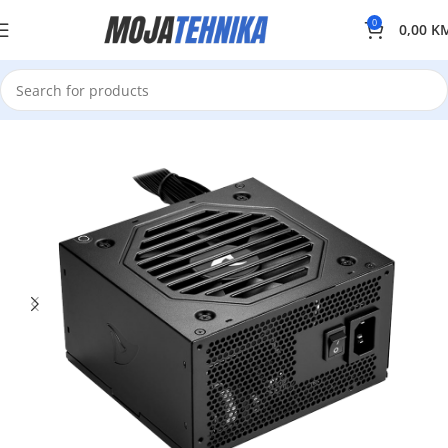
0
0,00
K