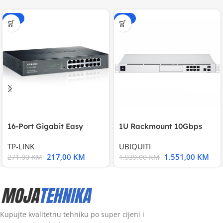
-20%
-20%
16-Port Gigabit Easy
1U Rackmount 10Gbps
Smart Switch, 16
UniFi Multi-Application
TP-LINK
UBIQUITI
217,00
KM
1.551,00
KM
271,00
KM
1.939,00
KM
Kupujte kvalitetnu tehniku po super cijeni i