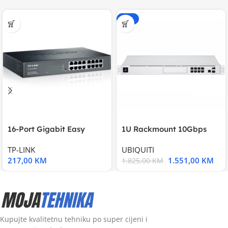
-15%
16-Port Gigabit Easy
1U Rackmount 10Gbps
Smart Switch, 16
UniFi Multi-Application
TP-LINK
UBIQUITI
217,00
KM
1.551,00
KM
1.825,00
KM
Kupujte kvalitetnu tehniku po super cijeni i