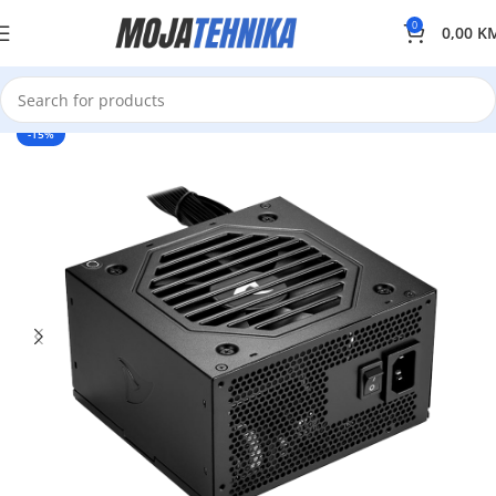
0
0,00
K
-15%