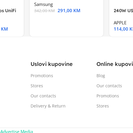
Samsung
291,00
KM
s UniFi
240W US
342,00
KM
m),Mode
APPLE
0
KM
114,00
Uslovi kupovine
Online kupov
Promotions
Blog
Stores
Our contacts
Our contacts
Promotions
Delivery & Return
Stores
:
Advertise Media