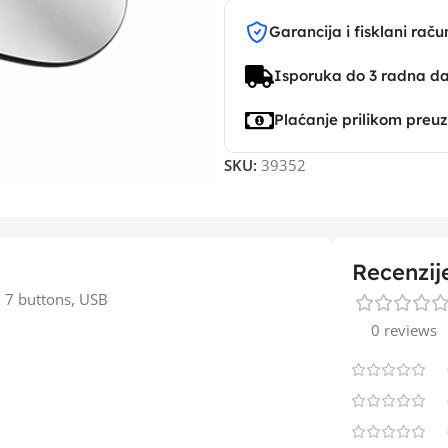
Garancija i fisklani raču
Isporuka do 3 radna d
Plaćanje prilikom preu
SKU:
39352
Recenzij
 7 buttons, USB
0 reviews