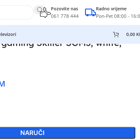
Pozovite nas
Radno vrijeme
061 778 444
Pon-Pet 08:00 - 16:
levizori
0,00
K
aming Skiller SGM3, white,
M
NARUČI