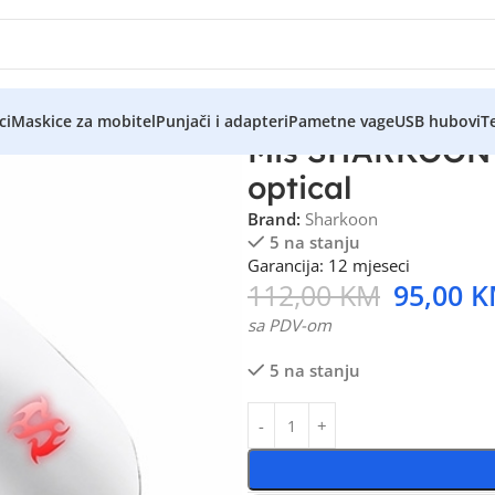
ci
Maskice za mobitel
Punjači i adapteri
Pametne vage
USB hubovi
Te
Miš SHARKOON g
optical
Brand:
Sharkoon
5 na stanju
Garancija: 12 mjeseci
112,00
KM
95,00
K
sa PDV-om
5 na stanju