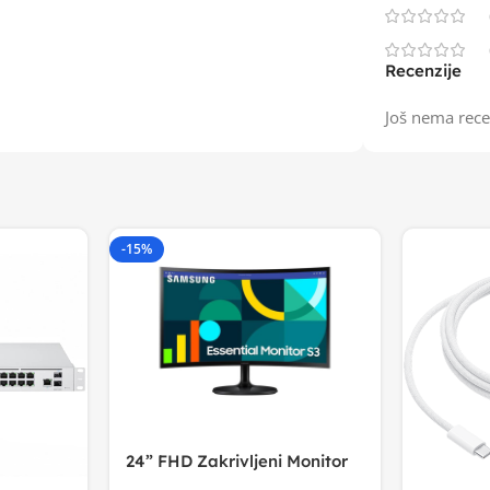
Recenzije
Još nema rece
-15%
24” FHD Zakrivljeni Monitor
S3VA, 1920×1080