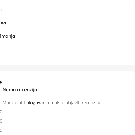
n
ana
zimanja
e
Nema recenzija
Morate biti
ulogovani
da biste objavili recenziju.
0
0
0