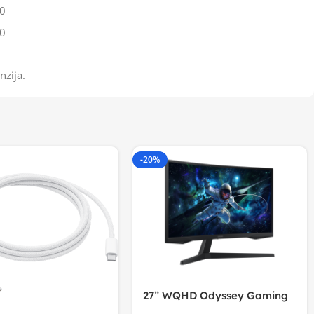
0
0
nzija.
-20%
27” WQHD Odyssey Gaming