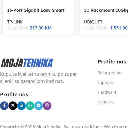
16-Port Gigabit Easy Smart
1U Rackmount 10Gbp
Switch, 16
Multi-Application
TP-LINK
UBIQUITI
217,00
KM
1.551,0
255,00
KM
1.939,00
KM
Pratite nas
Smartphones
Kupujte kvalitetnu tehniku po super
cijeni i sa garancijom kod nas.
Laptops
Hardware
Pratite nas
Cameras
Copyright © 2025 MojaTehnika. Sva prava zadržana. Web izrada