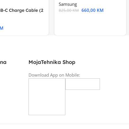
Samsung
660,00
KM
B-C Charge Cable (2
825,00
KM
l A2794
KM
ina
MojaTehnika Shop
Download App on Mobile: