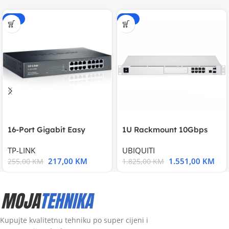
-15%
-15%
16-Port Gigabit Easy
1U Rackmount 10Gbps
Smart Switch, 16
UniFi Multi-Application
TP-LINK
UBIQUITI
217,00
KM
1.551,00
KM
255,00
KM
1.825,00
KM
Kupujte kvalitetnu tehniku po super cijeni i