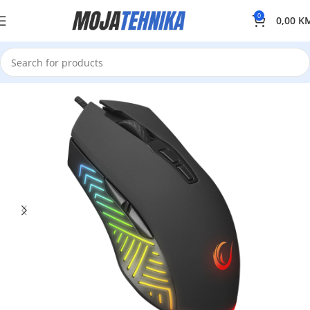
0
0,00
K