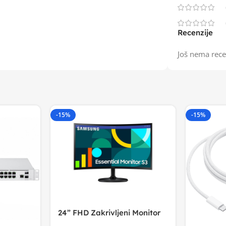
Recenzije
Još nema rece
-15%
-15%
24” FHD Zakrivljeni Monitor
S3VA, 1920×1080