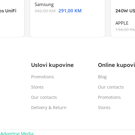
Samsung
291,00
KM
s UniFi
240W US
342,00
KM
m),Mode
APPLE
134,00
K
Uslovi kupovine
Online kupov
Promotions
Blog
Stores
Our contacts
Our contacts
Promotions
Delivery & Return
Stores
:
Advertise Media