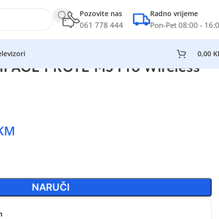
Pozovite nas
Radno vrijeme
061 778 444
Pon-Pet 08:00 - 16:
levizori
0,00
K
PAGE PROTE M5 Pro Wireless
KM
NARUČI
n