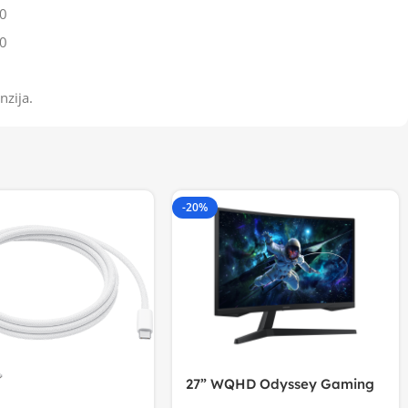
0
0
nzija.
-20%
27” WQHD Odyssey Gaming