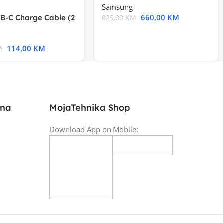
Samsung
660,00
KM
B-C Charge Cable (2
825,00
KM
l A2794
114,00
KM
M
ina
MojaTehnika Shop
Download App on Mobile: