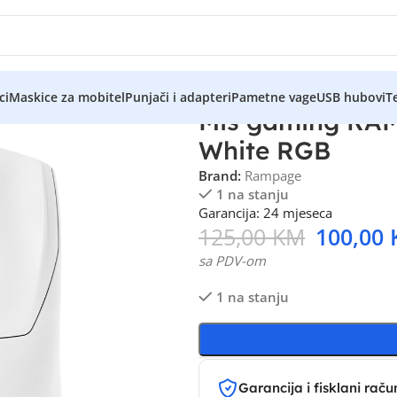
ci
Maskice za mobitel
Punjači i adapteri
Pametne vage
USB hubovi
Te
Miš gaming RAM
White RGB
Brand:
Rampage
1 na stanju
Garancija: 24 mjeseca
125,00
KM
100,00
sa PDV-om
1 na stanju
Garancija i fisklani raču