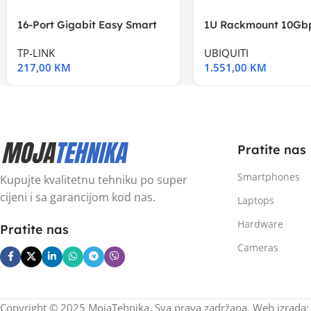
16-Port Gigabit Easy Smart
1U Rackmount 10Gbp
Switch, 16
Multi-Application
TP-LINK
UBIQUITI
217,00
KM
1.551,00
KM
Pratite nas
Smartphones
Kupujte kvalitetnu tehniku po super
cijeni i sa garancijom kod nas.
Laptops
Hardware
Pratite nas
Cameras
Copyright © 2025 MojaTehnika. Sva prava zadržana. Web izrada