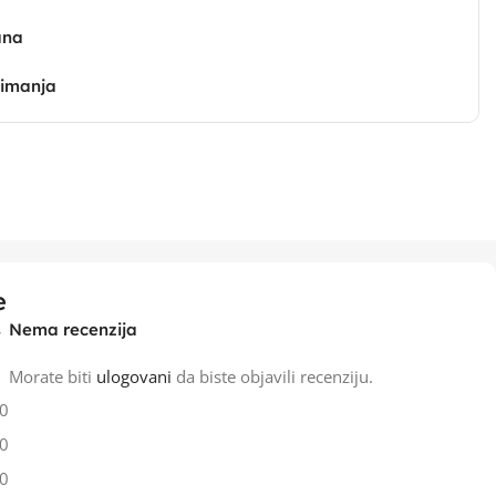
ana
zimanja
e
Nema recenzija
Morate biti
ulogovani
da biste objavili recenziju.
0
0
0