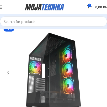
0
0,00
K
-20%