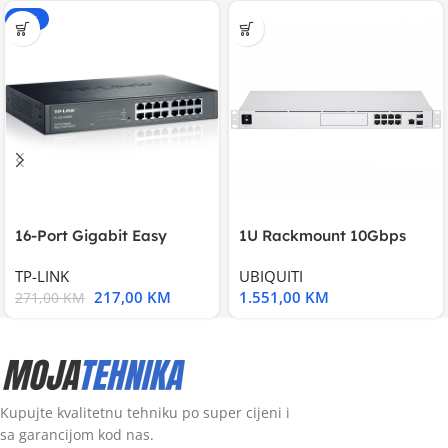
-20%
16-Port Gigabit Easy
1U Rackmount 10Gbps
Smart Switch, 16
UniFi Multi-Application
TP-LINK
UBIQUITI
217,00
KM
1.551,00
KM
271,00
KM
Kupujte kvalitetnu tehniku po super cijeni i
sa garancijom kod nas.