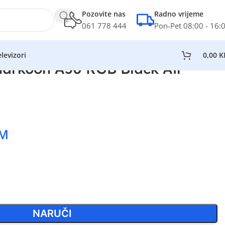
Pozovite nas
Radno vrijeme
061 778 444
Pon-Pet 08:00 - 16:
levizori
0,00
K
harkoon A50 RGB Black Air
M
NARUČI