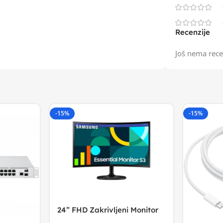
Recenzije
Još nema rece
-15%
-15%
24” FHD Zakrivljeni Monitor
S3VA, 1920×1080