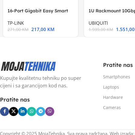
16-Port Gigabit Easy Smart
1U Rackmount 10Gbp
Switch, 16
Multi-Application
TP-LINK
UBIQUITI
217,00
KM
1.551,0
271,00
KM
1.939,00
KM
Pratite nas
Smartphones
Kupujte kvalitetnu tehniku po super
cijeni i sa garancijom kod nas.
Laptops
Hardware
Pratite nas
Cameras
Copyright © 2025 MojaTehnika. Sva prava zadržana. Web izrada