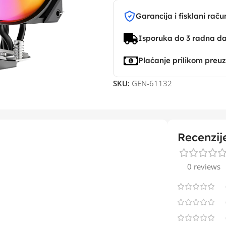
Garancija i fisklani raču
Isporuka do 3 radna d
Plaćanje prilikom preu
SKU:
GEN-61132
Recenzij
0 reviews