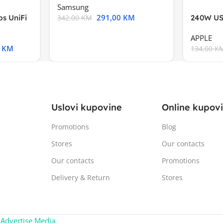
Samsung
291,00
KM
s UniFi
240W US
342,00
KM
m),Mode
APPLE
0
KM
134,00
K
Uslovi kupovine
Online kupov
Promotions
Blog
Stores
Our contacts
Our contacts
Promotions
Delivery & Return
Stores
:
Advertise Media