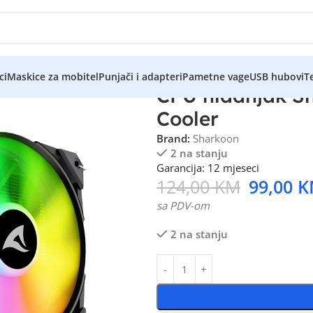
ci
Maskice za mobitel
Punjači i adapteri
Pametne vage
USB hubovi
Te
CPU hladnjak S
Cooler
Brand:
Sharkoon
2 na stanju
Garancija: 12 mjeseci
124,00
KM
99,00
K
sa PDV-om
2 na stanju