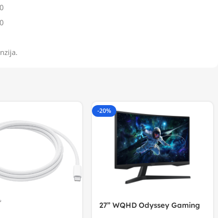
0
0
nzija.
-20%
27” WQHD Odyssey Gaming