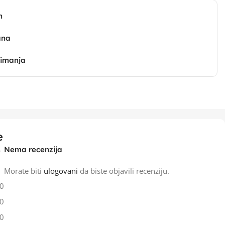
n
ana
zimanja
e
Nema recenzija
Morate biti
ulogovani
da biste objavili recenziju.
0
0
0