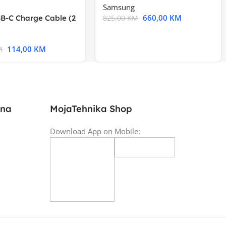
Samsung
660,00
KM
B-C Charge Cable (2
825,00
KM
l A2794
114,00
KM
M
ina
MojaTehnika Shop
Download App on Mobile: