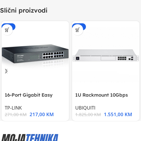
Slični proizvodi
-20%
-15%
16-Port Gigabit Easy
1U Rackmount 10Gbps
Smart Switch, 16
UniFi Multi-Application
TP-LINK
UBIQUITI
217,00
KM
1.551,00
KM
271,00
KM
1.825,00
KM