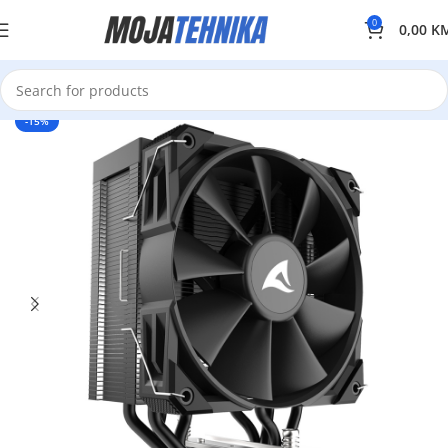
0
0,00
K
-15%