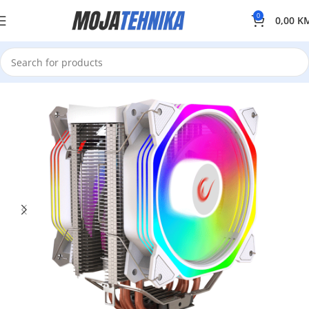
0
0,00
K