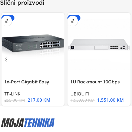
Slični proizvodi
-15%
-20%
16-Port Gigabit Easy
1U Rackmount 10Gbps
Smart Switch, 16
UniFi Multi-Application
TP-LINK
UBIQUITI
217,00
KM
1.551,00
KM
255,00
KM
1.939,00
KM