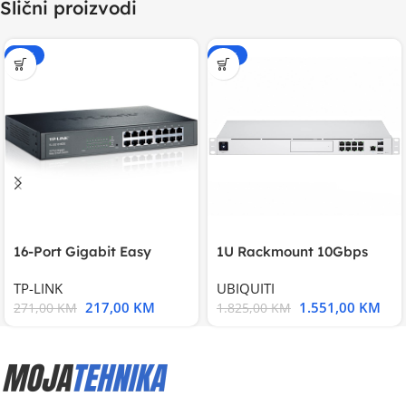
Slični proizvodi
-20%
-15%
16-Port Gigabit Easy
1U Rackmount 10Gbps
Smart Switch, 16
UniFi Multi-Application
TP-LINK
UBIQUITI
217,00
KM
1.551,00
KM
271,00
KM
1.825,00
KM