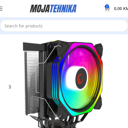
0
0,00
K