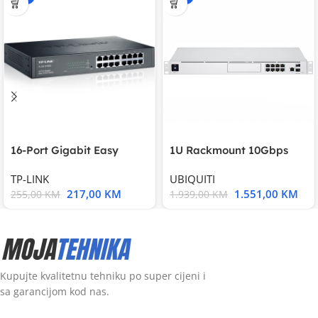
16-Port Gigabit Easy
1U Rackmount 10Gbps
Smart Switch, 16
UniFi Multi-Application
TP-LINK
UBIQUITI
217,00
KM
1.551,00
KM
255,00
KM
1.939,00
KM
Kupujte kvalitetnu tehniku po super cijeni i
sa garancijom kod nas.