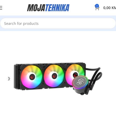
0
0,00
K