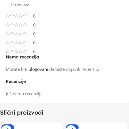
0 reviews
0
0
0
0
0
Nema recenzija
Morate biti
ulogovani
da biste objavili recenziju.
Recenzije
Još nema recenzija.
Slični proizvodi
-15%
-20%