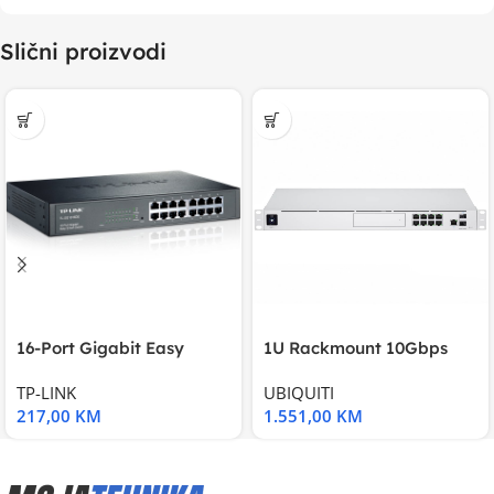
Slični proizvodi
16-Port Gigabit Easy
1U Rackmount 10Gbps
Smart Switch, 16
UniFi Multi-Application
TP-LINK
UBIQUITI
217,00
KM
1.551,00
KM