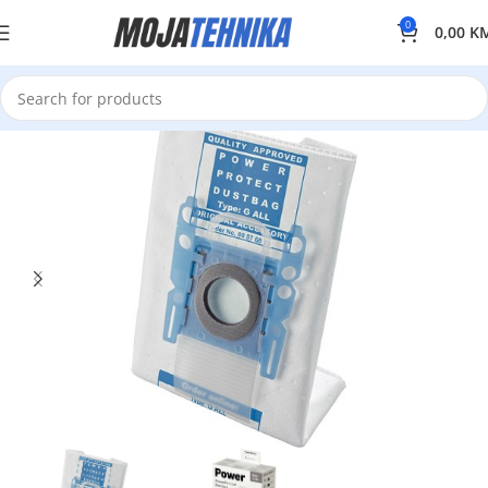
0
0,00
K