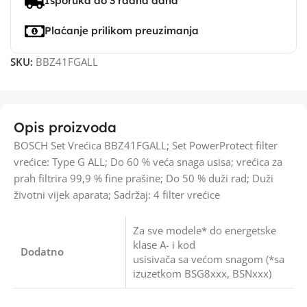
Isporuka do 3 radna dana
Plaćanje prilikom preuzimanja
SKU:
BBZ41FGALL
Opis proizvoda
BOSCH Set Vrećica BBZ41FGALL; Set PowerProtect filter
vrećice: Type G ALL; Do 60 % veća snaga usisa; vrećica za
prah filtrira 99,9 % fine prašine; Do 50 % duži rad; Duži
životni vijek aparata; Sadržaj: 4 filter vrećice
Za sve modele* do energetske
klase A- i kod
Dodatno
usisivača sa većom snagom (*sa
izuzetkom BSG8xxx, BSNxxx)